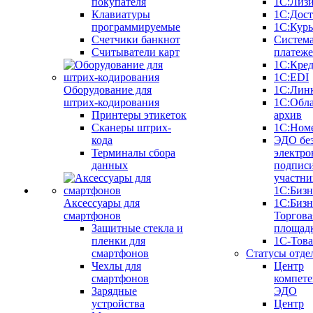
покупателя
1С:Лиз
Клавиатуры
1С:Дост
программируемые
1С:Курь
Счетчики банкнот
Систем
Считыватели карт
платеж
1С:Кре
1С:EDI
Оборудование для
1С:Лин
штрих-кодирования
1С:Обл
Принтеры этикеток
архив
Сканеры штрих-
1С:Ном
кода
ЭДО бе
Терминалы сбора
электро
данных
подписи
участни
1С:Бизн
Аксессуары для
1С:Бизн
смартфонов
Торгова
Защитные стекла и
площад
пленки для
1С-Тов
смартфонов
Статусы отде
Чехлы для
Центр
смартфонов
компете
Зарядные
ЭДО
устройства
Центр