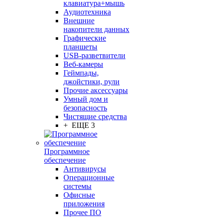
клавиатура+мышь
Аудиотехника
Внешние
накопители данных
Графические
планшеты
USB-разветвители
Веб-камеры
Геймпады,
джойстики, рули
Прочие аксессуары
Умный дом и
безопасность
Чистящие средства
+ ЕЩЕ 3
Программное
обеспечение
Антивирусы
Операционные
системы
Офисные
приложения
Прочее ПО