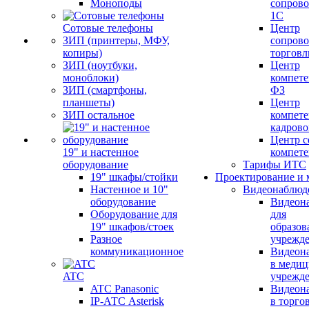
Моноподы
сопров
1С
Сотовые телефоны
Центр
ЗИП (принтеры, МФУ,
сопров
копиры)
торговл
ЗИП (ноутбуки,
Центр
моноблоки)
компете
ЗИП (смартфоны,
ФЗ
планшеты)
Центр
ЗИП остальное
компете
кадров
Центр с
19" и настенное
компет
оборудование
Тарифы ИТС
19" шкафы/стойки
Проектирование и 
Настенное и 10"
Видеонаблюд
оборудование
Видеон
Оборудование для
для
19" шкафов/стоек
образов
Разное
учрежд
коммуникационное
Видеон
в меди
ATC
учрежд
ATC Panasonic
Видеон
IP-АТС Asterisk
в торго