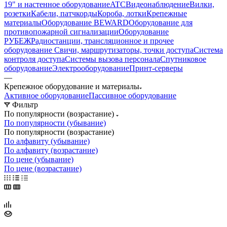
19" и настенное оборудование
ATC
Видеонаблюдение
Вилки,
розетки
Кабели, патчкорды
Короба, лотки
Крепежные
материалы
Оборудование BEWARD
Оборудование для
противопожарной сигнализации
Оборудование
РУБЕЖ
Радиостанции, трансляционное и прочее
оборудование
Свичи, маршрутизаторы, точки доступа
Система
контроля доступа
Системы вызова персонала
Спутниковое
оборудование
Электрооборудование
Принт-серверы
—
Крепежное оборудование и материалы
Активное оборудование
Пассивное оборудование
Фильтр
По популярности (возрастание)
По популярности (убывание)
По популярности (возрастание)
По алфавиту (убывание)
По алфавиту (возрастание)
По цене (убывание)
По цене (возрастание)