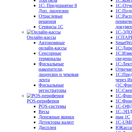
Торговля
1С:Конт
1C: Предприятие 8
1С-Отче
Доп. лицензии
1С:Под
Отраслевые
1С:Расп
решения
первич
Сервисы 1С
докуме
1С-ЭД
Онлайн-кассы
1СПАРК
Автономные
SmartW
онлайн-кассы
1С:Дир
Сенсорные
1С:Изм
терминалы
сведени
Фискальные
1С:Лек
накопители,
Отвечае
лицензии и чековая
1С:Пре
лента
через И
Фискальные
(1С:Фр
регистраторы
1С:Свер
1С-Фин
POS-периферия
1С:Фин
POS-системы
1С-ОФ
Весы
1С-ЭП
Денежные ящики
mag 1C
Детекторы валют
1C-UMI
Дисплеи
ЮКасса