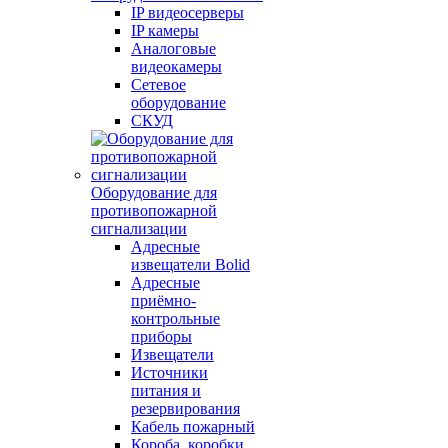
IP видеосерверы
IP камеры
Аналоговые
видеокамеры
Сетевое
оборудование
СКУД
Оборудование для
противопожарной
сигнализации
Адресные
извещатели Bolid
Адресные
приёмно-
контрольные
приборы
Извещатели
Источники
питания и
резервирования
Кабель пожарный
Короба, коробки