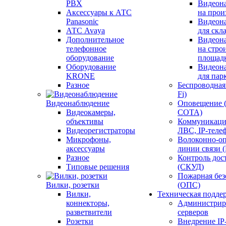
PBX
Видеон
Аксессуары к АТС
на прои
Panasonic
Видеон
АТС Avaya
для скл
Дополнительное
Видеон
телефонное
на стро
оборудование
площад
Оборудование
Видеон
KRONE
для пар
Разное
Беспроводная 
Fi)
Видеонаблюдение
Оповещение 
Видеокамеры,
СОТА)
объективы
Коммуникаци
Видеорегистраторы
ЛВС, IP-теле
Микрофоны,
Волоконно-оп
аксессуары
линии связи 
Разное
Контроль дос
Типовые решения
(СКУД)
Пожарная без
Вилки, розетки
(ОПС)
Вилки,
Техническая подде
коннекторы,
Администрир
разветвители
серверов
Розетки
Внедрение IP