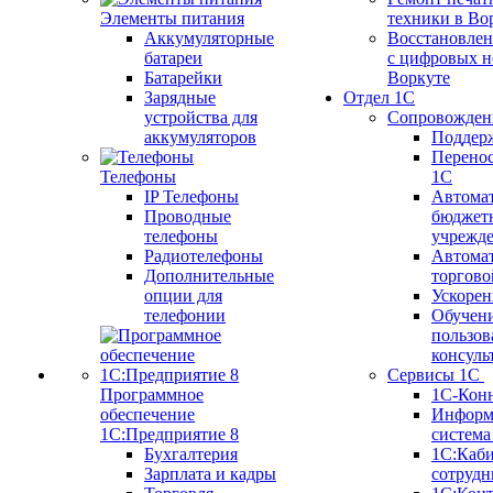
Элементы питания
техники в Во
Аккумуляторные
Восстановлен
батареи
с цифровых н
Батарейки
Воркуте
Зарядные
Отдел 1С
устройства для
Сопровожден
аккумуляторов
Поддер
Перенос
Телефоны
1С
IP Телефоны
Автома
Проводные
бюджет
телефоны
учрежд
Радиотелефоны
Автома
Дополнительные
торгово
опции для
Ускорен
телефонии
Обучен
пользов
консуль
Сервисы 1С
Программное
1С-Кон
обеспечение
Информ
1С:Предприятие 8
систем
Бухгалтерия
1С:Каб
Зарплата и кадры
сотрудн