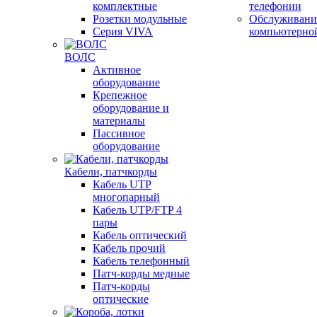
комплектные
телефонии
Розетки модульные
Обслуживани
Серия VIVA
компьютерно
ВОЛС
Активное
оборудование
Крепежное
оборудование и
материалы
Пассивное
оборудование
Кабели, патчкорды
Кабель UTP
многопарный
Кабель UTP/FTP 4
пары
Кабель оптический
Кабель прочий
Кабель телефонный
Патч-корды медные
Патч-корды
оптические