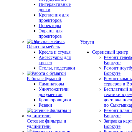
Интерактивные
доски
Крепления для
проекторов
Проекторы
Экраны для
проекторов
Услуги
Офисная мебель
Кресла и стулья
Сервисный центр
Аксессуары для
Ремонт телеф
кресел
Воркуте
Столы, подставки
Ремонт ноутб
Воркуте
Работа с бумагой
Ремонт компь
Ламинаторы
серверов в В
Уничтожители
Бесплатный з
документов
техники в ре
Брошюровщики
доставка пос
Резаки
по Сыктывка
Ремонт планш
Воркуте
Сетевые фильтры и
Заправка кар
удлинители
Воркуте
Ремонт печат