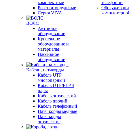
комплектные
телефонии
Розетки модульные
Обслуживани
Серия VIVA
компьютерно
ВОЛС
Активное
оборудование
Крепежное
оборудование и
материалы
Пассивное
оборудование
Кабели, патчкорды
Кабель UTP
многопарный
Кабель UTP/FTP 4
пары
Кабель оптический
Кабель прочий
Кабель телефонный
Патч-корды медные
Патч-корды
оптические