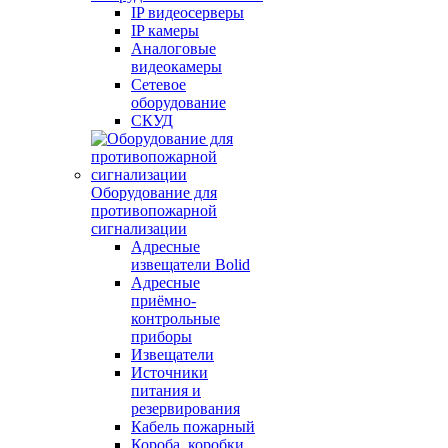
IP видеосерверы
IP камеры
Аналоговые
видеокамеры
Сетевое
оборудование
СКУД
Оборудование для
противопожарной
сигнализации
Адресные
извещатели Bolid
Адресные
приёмно-
контрольные
приборы
Извещатели
Источники
питания и
резервирования
Кабель пожарный
Короба, коробки