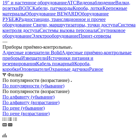
19" и настенное оборудование
ATC
Видеонаблюдение
Вилки,
розетки
ВОЛС
Кабели, патчкорды
Короба, лотки
Крепежные
материалы
Оборудование BEWARD
Оборудование
РУБЕЖ
Радиостанции, трансляционное и прочее
оборудование
Свичи, маршрутизаторы, точки доступа
Система
контроля доступа
Системы вызова персонала
Спутниковое
оборудование
Электрооборудование
Принт-серверы
—
Приборы приёмно-контрольные
Адресные извещатели Bolid
Адресные приёмно-контрольные
приборы
Извещатели
Источники питания и
резервирования
Кабель пожарный
Короба,
коробки
Оповещатели
Охранные датчики
Разное
Фильтр
По популярности (возрастание)
По популярности (убывание)
По популярности (возрастание)
По алфавиту (убывание)
По алфавиту (возрастание)
По цене (убывание)
По цене (возрастание)