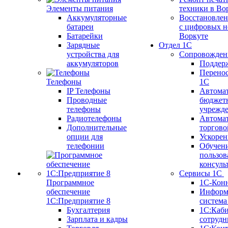
Элементы питания
техники в Во
Аккумуляторные
Восстановлен
батареи
с цифровых н
Батарейки
Воркуте
Зарядные
Отдел 1С
устройства для
Сопровожден
аккумуляторов
Поддер
Перенос
Телефоны
1С
IP Телефоны
Автома
Проводные
бюджет
телефоны
учрежд
Радиотелефоны
Автома
Дополнительные
торгово
опции для
Ускорен
телефонии
Обучен
пользов
консуль
Сервисы 1С
Программное
1С-Кон
обеспечение
Информ
1С:Предприятие 8
систем
Бухгалтерия
1С:Каб
Зарплата и кадры
сотрудн