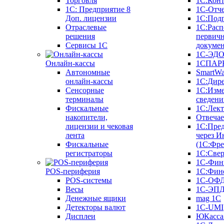
Торговля
1С:Конт
1C: Предприятие 8
1С-Отче
Доп. лицензии
1С:Под
Отраслевые
1С:Расп
решения
первич
Сервисы 1С
докуме
1С-ЭД
Онлайн-кассы
1СПАРК
Автономные
SmartW
онлайн-кассы
1С:Дир
Сенсорные
1С:Изм
терминалы
сведени
Фискальные
1С:Лек
накопители,
Отвечае
лицензии и чековая
1С:Пре
лента
через И
Фискальные
(1С:Фр
регистраторы
1С:Свер
1С-Фин
POS-периферия
1С:Фин
POS-системы
1С-ОФ
Весы
1С-ЭП
Денежные ящики
mag 1C
Детекторы валют
1C-UMI
Дисплеи
ЮКасса