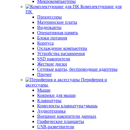
Микрокомпьютеры
Комплектующие для
ПК
Процессоры
Материнские платы
Видеокарты
Оперативная память
Блоки питания
Корпуса
Охлаждение компьютера
Устройства расширения
SSD накопители
Жесткие диски
Сетевые карты, беспроводные адаптеры
Прочее
Периферия и
аксессуары
Мыши
Коврики для мыши
Клавиатуры
Комплекты клавиатура+мышь
Аудиотехника
Внешние накопители данных
Графические планшеты
USB-разветвители