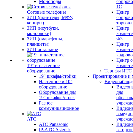
Моноподы
сопров
1С
Сотовые телефоны
Центр
ЗИП (принтеры, МФУ,
сопров
копиры)
торговл
ЗИП (ноутбуки,
Центр
моноблоки)
компете
ЗИП (смартфоны,
ФЗ
планшеты)
Центр
ЗИП остальное
компете
кадров
Центр с
19" и настенное
компет
оборудование
Тарифы ИТС
19" шкафы/стойки
Проектирование и 
Настенное и 10"
Видеонаблюд
оборудование
Видеон
Оборудование для
для
19" шкафов/стоек
образов
Разное
учрежд
коммуникационное
Видеон
в меди
ATC
учрежд
ATC Panasonic
Видеон
IP-АТС Asterisk
в торго