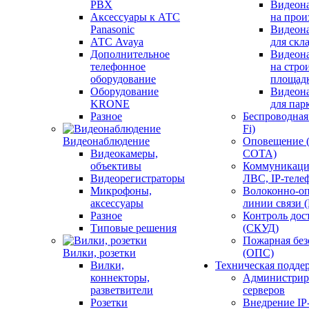
PBX
Видеон
Аксессуары к АТС
на прои
Panasonic
Видеон
АТС Avaya
для скл
Дополнительное
Видеон
телефонное
на стро
оборудование
площад
Оборудование
Видеон
KRONE
для пар
Разное
Беспроводная 
Fi)
Видеонаблюдение
Оповещение 
Видеокамеры,
СОТА)
объективы
Коммуникаци
Видеорегистраторы
ЛВС, IP-теле
Микрофоны,
Волоконно-оп
аксессуары
линии связи 
Разное
Контроль дос
Типовые решения
(СКУД)
Пожарная без
Вилки, розетки
(ОПС)
Вилки,
Техническая подде
коннекторы,
Администрир
разветвители
серверов
Розетки
Внедрение IP