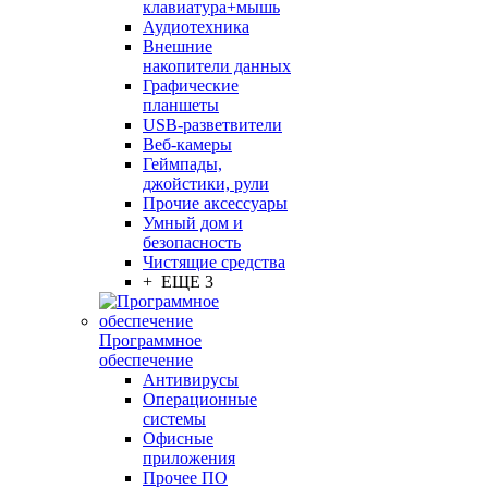
клавиатура+мышь
Аудиотехника
Внешние
накопители данных
Графические
планшеты
USB-разветвители
Веб-камеры
Геймпады,
джойстики, рули
Прочие аксессуары
Умный дом и
безопасность
Чистящие средства
+ ЕЩЕ 3
Программное
обеспечение
Антивирусы
Операционные
системы
Офисные
приложения
Прочее ПО