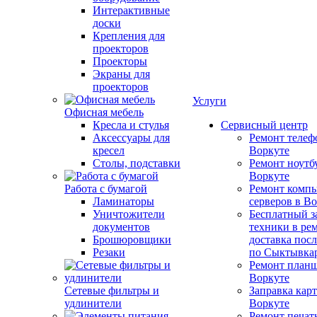
Интерактивные
доски
Крепления для
проекторов
Проекторы
Экраны для
проекторов
Услуги
Офисная мебель
Кресла и стулья
Сервисный центр
Аксессуары для
Ремонт телеф
кресел
Воркуте
Столы, подставки
Ремонт ноутб
Воркуте
Работа с бумагой
Ремонт компь
Ламинаторы
серверов в В
Уничтожители
Бесплатный з
документов
техники в ре
Брошюровщики
доставка пос
Резаки
по Сыктывка
Ремонт планш
Воркуте
Сетевые фильтры и
Заправка кар
удлинители
Воркуте
Ремонт печат