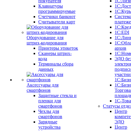
покупателя
1С:Лиз
Клавиатуры
1С:Дост
программируемые
1С:Курь
Счетчики банкнот
Систем
Считыватели карт
платеж
1С:Кре
1С:EDI
Оборудование для
1С:Лин
штрих-кодирования
1С:Обл
Принтеры этикеток
архив
Сканеры штрих-
1С:Ном
кода
ЭДО бе
Терминалы сбора
электро
данных
подписи
участни
1С:Бизн
Аксессуары для
1С:Бизн
смартфонов
Торгова
Защитные стекла и
площад
пленки для
1С-Тов
смартфонов
Статусы отде
Чехлы для
Центр
смартфонов
компете
Зарядные
ЭДО
устройства
Центр