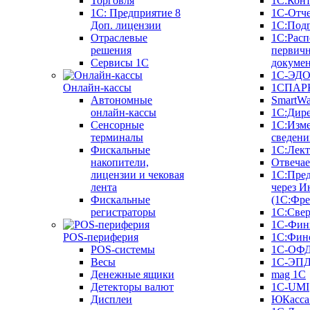
Торговля
1С:Конт
1C: Предприятие 8
1С-Отче
Доп. лицензии
1С:Под
Отраслевые
1С:Расп
решения
первич
Сервисы 1С
докуме
1С-ЭД
Онлайн-кассы
1СПАРК
Автономные
SmartW
онлайн-кассы
1С:Дир
Сенсорные
1С:Изм
терминалы
сведени
Фискальные
1С:Лек
накопители,
Отвечае
лицензии и чековая
1С:Пре
лента
через И
Фискальные
(1С:Фр
регистраторы
1С:Свер
1С-Фин
POS-периферия
1С:Фин
POS-системы
1С-ОФ
Весы
1С-ЭП
Денежные ящики
mag 1C
Детекторы валют
1C-UMI
Дисплеи
ЮКасса