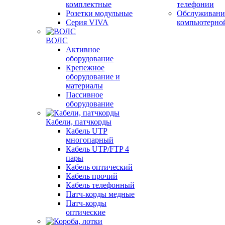
комплектные
телефонии
Розетки модульные
Обслуживани
Серия VIVA
компьютерно
ВОЛС
Активное
оборудование
Крепежное
оборудование и
материалы
Пассивное
оборудование
Кабели, патчкорды
Кабель UTP
многопарный
Кабель UTP/FTP 4
пары
Кабель оптический
Кабель прочий
Кабель телефонный
Патч-корды медные
Патч-корды
оптические