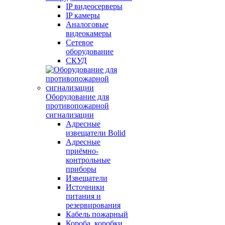
IP видеосерверы
IP камеры
Аналоговые
видеокамеры
Сетевое
оборудование
СКУД
Оборудование для
противопожарной
сигнализации
Адресные
извещатели Bolid
Адресные
приёмно-
контрольные
приборы
Извещатели
Источники
питания и
резервирования
Кабель пожарный
Короба, коробки