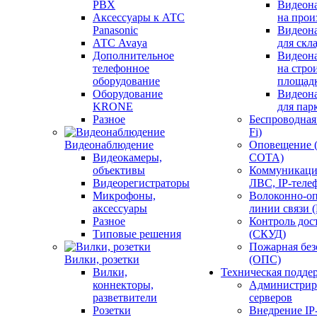
PBX
Видеон
Аксессуары к АТС
на прои
Panasonic
Видеон
АТС Avaya
для скл
Дополнительное
Видеон
телефонное
на стро
оборудование
площад
Оборудование
Видеон
KRONE
для пар
Разное
Беспроводная 
Fi)
Видеонаблюдение
Оповещение 
Видеокамеры,
СОТА)
объективы
Коммуникаци
Видеорегистраторы
ЛВС, IP-теле
Микрофоны,
Волоконно-оп
аксессуары
линии связи 
Разное
Контроль дос
Типовые решения
(СКУД)
Пожарная без
Вилки, розетки
(ОПС)
Вилки,
Техническая подде
коннекторы,
Администрир
разветвители
серверов
Розетки
Внедрение IP