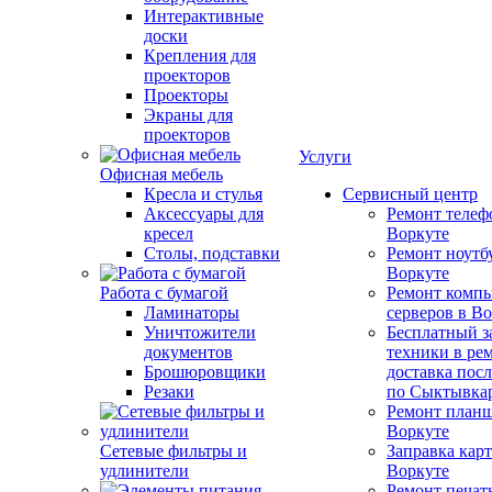
Интерактивные
доски
Крепления для
проекторов
Проекторы
Экраны для
проекторов
Услуги
Офисная мебель
Кресла и стулья
Сервисный центр
Аксессуары для
Ремонт телеф
кресел
Воркуте
Столы, подставки
Ремонт ноутб
Воркуте
Работа с бумагой
Ремонт компь
Ламинаторы
серверов в В
Уничтожители
Бесплатный з
документов
техники в ре
Брошюровщики
доставка пос
Резаки
по Сыктывка
Ремонт планш
Воркуте
Сетевые фильтры и
Заправка кар
удлинители
Воркуте
Ремонт печат