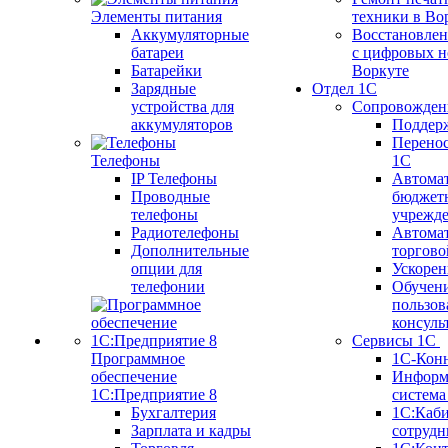
Элементы питания
техники в Во
Аккумуляторные
Восстановлен
батареи
с цифровых н
Батарейки
Воркуте
Зарядные
Отдел 1С
устройства для
Сопровожден
аккумуляторов
Поддер
Перенос
Телефоны
1С
IP Телефоны
Автома
Проводные
бюджет
телефоны
учрежд
Радиотелефоны
Автома
Дополнительные
торгово
опции для
Ускорен
телефонии
Обучен
пользов
консуль
Сервисы 1С
Программное
1С-Кон
обеспечение
Информ
1С:Предприятие 8
систем
Бухгалтерия
1С:Каб
Зарплата и кадры
сотрудн