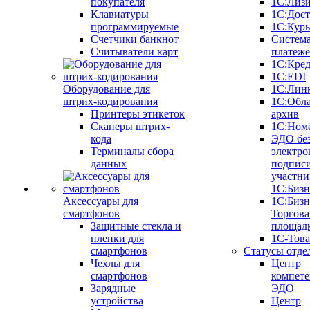
покупателя
1С:Лиз
Клавиатуры
1С:Дост
программируемые
1С:Курь
Счетчики банкнот
Систем
Считыватели карт
платеж
1С:Кре
1С:EDI
Оборудование для
1С:Лин
штрих-кодирования
1С:Обл
Принтеры этикеток
архив
Сканеры штрих-
1С:Ном
кода
ЭДО бе
Терминалы сбора
электро
данных
подписи
участни
1С:Бизн
Аксессуары для
1С:Бизн
смартфонов
Торгова
Защитные стекла и
площад
пленки для
1С-Тов
смартфонов
Статусы отде
Чехлы для
Центр
смартфонов
компете
Зарядные
ЭДО
устройства
Центр