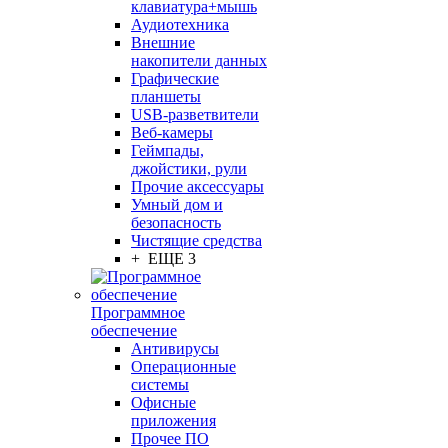
клавиатура+мышь
Аудиотехника
Внешние
накопители данных
Графические
планшеты
USB-разветвители
Веб-камеры
Геймпады,
джойстики, рули
Прочие аксессуары
Умный дом и
безопасность
Чистящие средства
+ ЕЩЕ 3
Программное
обеспечение
Антивирусы
Операционные
системы
Офисные
приложения
Прочее ПО