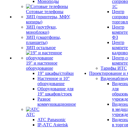
Моноподы
сопров
1С
Сотовые телефоны
Центр
ЗИП (принтеры, МФУ,
сопров
копиры)
торговл
ЗИП (ноутбуки,
Центр
моноблоки)
компете
ЗИП (смартфоны,
ФЗ
планшеты)
Центр
ЗИП остальное
компете
кадров
Центр с
19" и настенное
компет
оборудование
Тарифы ИТС
19" шкафы/стойки
Проектирование и 
Настенное и 10"
Видеонаблюд
оборудование
Видеон
Оборудование для
для
19" шкафов/стоек
образов
Разное
учрежд
коммуникационное
Видеон
в меди
ATC
учрежд
ATC Panasonic
Видеон
IP-АТС Asterisk
в торго