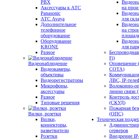
PBX
Видеон
Аксессуары к АТС
на прои
Panasonic
Видеон
АТС Avaya
для скл
Дополнительное
Видеон
телефонное
на стро
оборудование
площад
Оборудование
Видеон
KRONE
для пар
Разное
Беспроводная 
Fi)
Видеонаблюдение
Оповещение 
Видеокамеры,
СОТА)
объективы
Коммуникаци
Видеорегистраторы
ЛВС, IP-теле
Микрофоны,
Волоконно-оп
аксессуары
линии связи 
Разное
Контроль дос
Типовые решения
(СКУД)
Пожарная без
Вилки, розетки
(ОПС)
Вилки,
Техническая подде
коннекторы,
Администрир
разветвители
серверов
Розетки
Внедрение IP