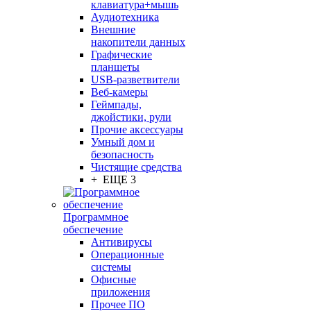
клавиатура+мышь
Аудиотехника
Внешние
накопители данных
Графические
планшеты
USB-разветвители
Веб-камеры
Геймпады,
джойстики, рули
Прочие аксессуары
Умный дом и
безопасность
Чистящие средства
+ ЕЩЕ 3
Программное
обеспечение
Антивирусы
Операционные
системы
Офисные
приложения
Прочее ПО