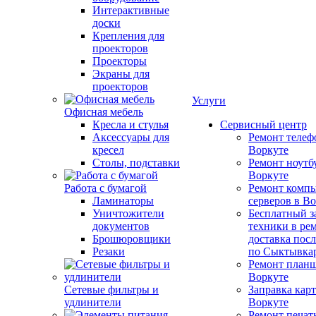
Интерактивные
доски
Крепления для
проекторов
Проекторы
Экраны для
проекторов
Услуги
Офисная мебель
Кресла и стулья
Сервисный центр
Аксессуары для
Ремонт телеф
кресел
Воркуте
Столы, подставки
Ремонт ноутб
Воркуте
Работа с бумагой
Ремонт компь
Ламинаторы
серверов в В
Уничтожители
Бесплатный з
документов
техники в ре
Брошюровщики
доставка пос
Резаки
по Сыктывка
Ремонт планш
Воркуте
Сетевые фильтры и
Заправка кар
удлинители
Воркуте
Ремонт печат