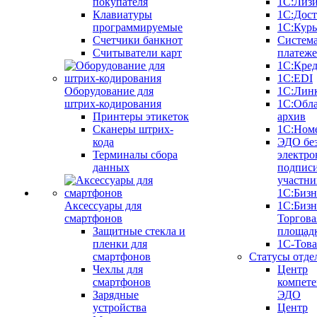
покупателя
1С:Лиз
Клавиатуры
1С:Дост
программируемые
1С:Курь
Счетчики банкнот
Систем
Считыватели карт
платеж
1С:Кре
1С:EDI
Оборудование для
1С:Лин
штрих-кодирования
1С:Обл
Принтеры этикеток
архив
Сканеры штрих-
1С:Ном
кода
ЭДО бе
Терминалы сбора
электро
данных
подписи
участни
1С:Бизн
Аксессуары для
1С:Бизн
смартфонов
Торгова
Защитные стекла и
площад
пленки для
1С-Тов
смартфонов
Статусы отде
Чехлы для
Центр
смартфонов
компете
Зарядные
ЭДО
устройства
Центр