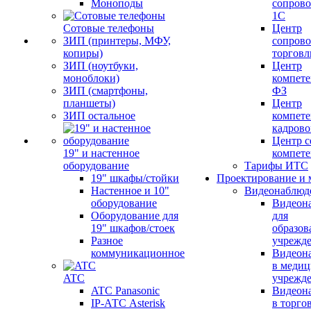
Моноподы
сопров
1С
Сотовые телефоны
Центр
ЗИП (принтеры, МФУ,
сопров
копиры)
торговл
ЗИП (ноутбуки,
Центр
моноблоки)
компете
ЗИП (смартфоны,
ФЗ
планшеты)
Центр
ЗИП остальное
компете
кадров
Центр с
19" и настенное
компет
оборудование
Тарифы ИТС
19" шкафы/стойки
Проектирование и 
Настенное и 10"
Видеонаблюд
оборудование
Видеон
Оборудование для
для
19" шкафов/стоек
образов
Разное
учрежд
коммуникационное
Видеон
в меди
ATC
учрежд
ATC Panasonic
Видеон
IP-АТС Asterisk
в торго