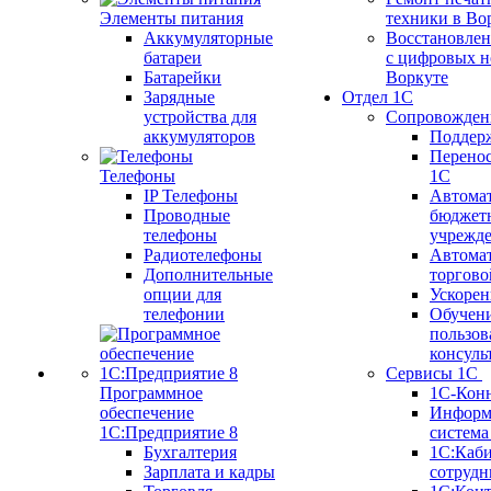
Элементы питания
техники в Во
Аккумуляторные
Восстановлен
батареи
с цифровых н
Батарейки
Воркуте
Зарядные
Отдел 1С
устройства для
Сопровожден
аккумуляторов
Поддер
Перенос
Телефоны
1С
IP Телефоны
Автома
Проводные
бюджет
телефоны
учрежд
Радиотелефоны
Автома
Дополнительные
торгово
опции для
Ускорен
телефонии
Обучен
пользов
консуль
Сервисы 1С
Программное
1С-Кон
обеспечение
Информ
1С:Предприятие 8
систем
Бухгалтерия
1С:Каб
Зарплата и кадры
сотрудн