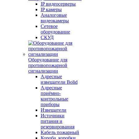
IP видеосерверы
IP камеры
Аналоговые
видеокамеры
Сетевое
оборудование
СКУД
Оборудование для
противопожарной
сигнализации
Адресные
извещатели Bolid
Адресные
приёмно-
контрольные
приборы
Извещатели
Источники
питания и
резервирования
Кабель пожарный
Короба, коробки