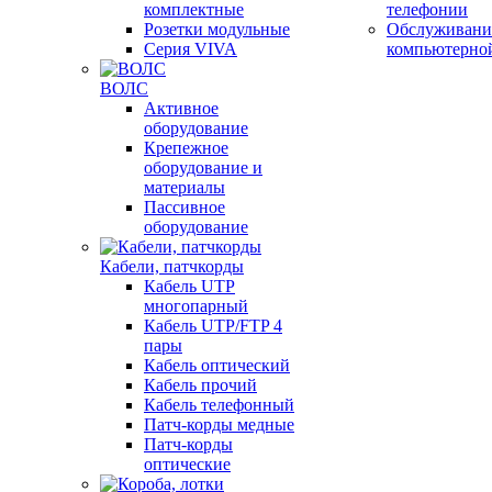
комплектные
телефонии
Розетки модульные
Обслуживани
Серия VIVA
компьютерно
ВОЛС
Активное
оборудование
Крепежное
оборудование и
материалы
Пассивное
оборудование
Кабели, патчкорды
Кабель UTP
многопарный
Кабель UTP/FTP 4
пары
Кабель оптический
Кабель прочий
Кабель телефонный
Патч-корды медные
Патч-корды
оптические