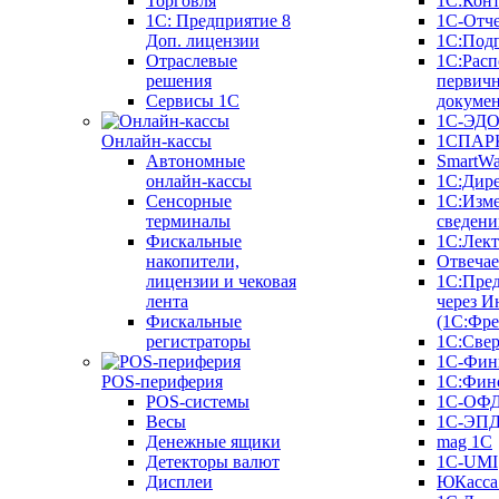
Торговля
1С:Конт
1C: Предприятие 8
1С-Отче
Доп. лицензии
1С:Под
Отраслевые
1С:Расп
решения
первич
Сервисы 1С
докуме
1С-ЭД
Онлайн-кассы
1СПАРК
Автономные
SmartW
онлайн-кассы
1С:Дир
Сенсорные
1С:Изм
терминалы
сведени
Фискальные
1С:Лек
накопители,
Отвечае
лицензии и чековая
1С:Пре
лента
через И
Фискальные
(1С:Фр
регистраторы
1С:Свер
1С-Фин
POS-периферия
1С:Фин
POS-системы
1С-ОФ
Весы
1С-ЭП
Денежные ящики
mag 1C
Детекторы валют
1C-UMI
Дисплеи
ЮКасса