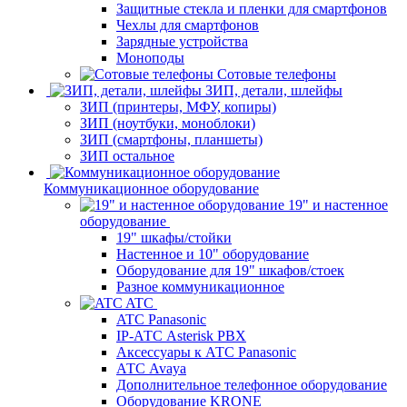
Защитные стекла и пленки для смартфонов
Чехлы для смартфонов
Зарядные устройства
Моноподы
Сотовые телефоны
ЗИП, детали, шлейфы
ЗИП (принтеры, МФУ, копиры)
ЗИП (ноутбуки, моноблоки)
ЗИП (смартфоны, планшеты)
ЗИП остальное
Коммуникационное оборудование
19" и настенное
оборудование
19" шкафы/стойки
Настенное и 10" оборудование
Оборудование для 19" шкафов/стоек
Разное коммуникационное
ATC
ATC Panasonic
IP-АТС Asterisk PBX
Аксессуары к АТС Panasonic
АТС Avaya
Дополнительное телефонное оборудование
Оборудование KRONE