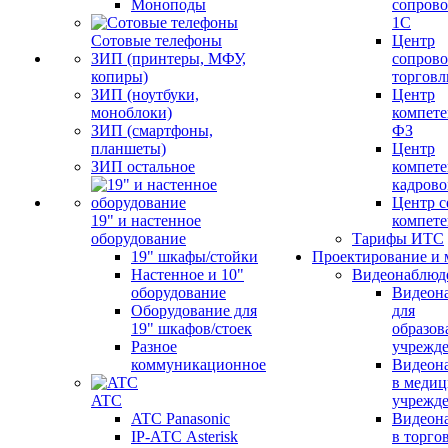
Моноподы
сопров
1С
Сотовые телефоны
Центр
ЗИП (принтеры, МФУ,
сопров
копиры)
торговл
ЗИП (ноутбуки,
Центр
моноблоки)
компете
ЗИП (смартфоны,
ФЗ
планшеты)
Центр
ЗИП остальное
компете
кадров
Центр с
19" и настенное
компет
оборудование
Тарифы ИТС
19" шкафы/стойки
Проектирование и 
Настенное и 10"
Видеонаблюд
оборудование
Видеон
Оборудование для
для
19" шкафов/стоек
образов
Разное
учрежд
коммуникационное
Видеон
в меди
ATC
учрежд
ATC Panasonic
Видеон
IP-АТС Asterisk
в торго