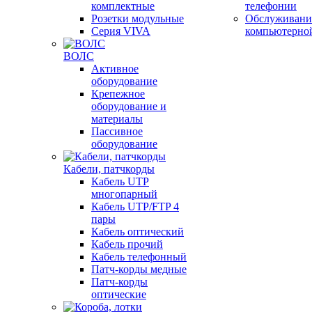
комплектные
телефонии
Розетки модульные
Обслуживани
Серия VIVA
компьютерно
ВОЛС
Активное
оборудование
Крепежное
оборудование и
материалы
Пассивное
оборудование
Кабели, патчкорды
Кабель UTP
многопарный
Кабель UTP/FTP 4
пары
Кабель оптический
Кабель прочий
Кабель телефонный
Патч-корды медные
Патч-корды
оптические