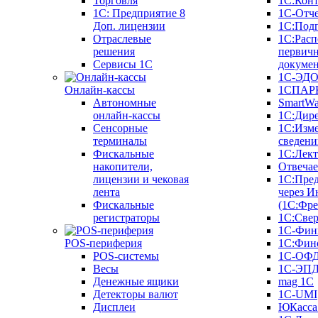
Торговля
1С:Конт
1C: Предприятие 8
1С-Отче
Доп. лицензии
1С:Под
Отраслевые
1С:Расп
решения
первич
Сервисы 1С
докуме
1С-ЭД
Онлайн-кассы
1СПАРК
Автономные
SmartW
онлайн-кассы
1С:Дир
Сенсорные
1С:Изм
терминалы
сведени
Фискальные
1С:Лек
накопители,
Отвечае
лицензии и чековая
1С:Пре
лента
через И
Фискальные
(1С:Фр
регистраторы
1С:Свер
1С-Фин
POS-периферия
1С:Фин
POS-системы
1С-ОФ
Весы
1С-ЭП
Денежные ящики
mag 1C
Детекторы валют
1C-UMI
Дисплеи
ЮКасса