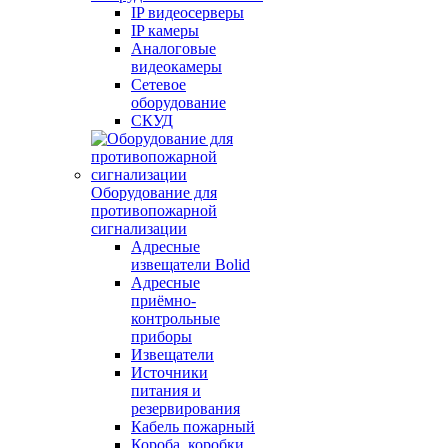
IP видеосерверы
IP камеры
Аналоговые
видеокамеры
Сетевое
оборудование
СКУД
Оборудование для
противопожарной
сигнализации
Адресные
извещатели Bolid
Адресные
приёмно-
контрольные
приборы
Извещатели
Источники
питания и
резервирования
Кабель пожарный
Короба, коробки