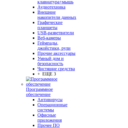
клавиатура+мышь
Аудиотехника
Внешние
накопители данных
Графические
планшеты
USB-разветвители
Веб-камеры
Геймпады,
джойстики, рули
Прочие аксессуары
Умный дом и
безопасность
Чистящие средства
+ ЕЩЕ 3
Программное
обеспечение
Антивирусы
Операционные
системы
Офисные
приложения
Прочее ПО