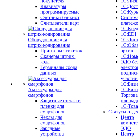
покупателя
1С:Лиз
Клавиатуры
1С:Дост
программируемые
1С:Курь
Счетчики банкнот
Систем
Считыватели карт
платеж
1С:Кре
1С:EDI
Оборудование для
1С:Лин
штрих-кодирования
1С:Обл
Принтеры этикеток
архив
Сканеры штрих-
1С:Ном
кода
ЭДО бе
Терминалы сбора
электро
данных
подписи
участни
1С:Бизн
Аксессуары для
1С:Бизн
смартфонов
Торгова
Защитные стекла и
площад
пленки для
1С-Тов
смартфонов
Статусы отде
Чехлы для
Центр
смартфонов
компете
Зарядные
ЭДО
устройства
Центр