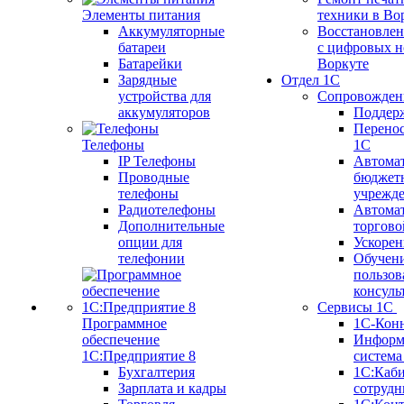
Элементы питания
техники в Во
Аккумуляторные
Восстановлен
батареи
с цифровых н
Батарейки
Воркуте
Зарядные
Отдел 1С
устройства для
Сопровожден
аккумуляторов
Поддер
Перенос
Телефоны
1С
IP Телефоны
Автома
Проводные
бюджет
телефоны
учрежд
Радиотелефоны
Автома
Дополнительные
торгово
опции для
Ускорен
телефонии
Обучен
пользов
консуль
Сервисы 1С
Программное
1С-Кон
обеспечение
Информ
1С:Предприятие 8
систем
Бухгалтерия
1С:Каб
Зарплата и кадры
сотрудн