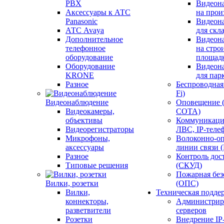
PBX
Видеон
Аксессуары к АТС
на прои
Panasonic
Видеон
АТС Avaya
для скл
Дополнительное
Видеон
телефонное
на стро
оборудование
площад
Оборудование
Видеон
KRONE
для пар
Разное
Беспроводная 
Fi)
Видеонаблюдение
Оповещение 
Видеокамеры,
СОТА)
объективы
Коммуникаци
Видеорегистраторы
ЛВС, IP-теле
Микрофоны,
Волоконно-оп
аксессуары
линии связи 
Разное
Контроль дос
Типовые решения
(СКУД)
Пожарная без
Вилки, розетки
(ОПС)
Вилки,
Техническая подде
коннекторы,
Администрир
разветвители
серверов
Розетки
Внедрение IP