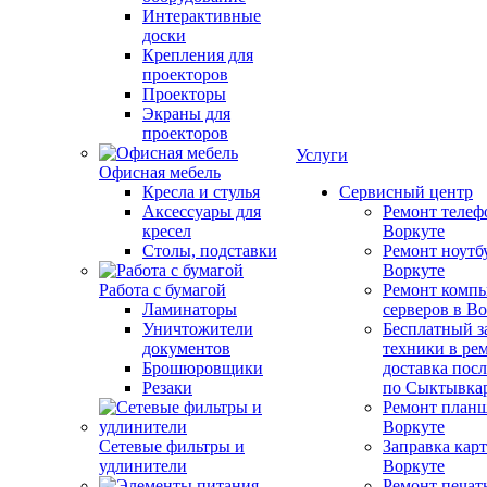
Интерактивные
доски
Крепления для
проекторов
Проекторы
Экраны для
проекторов
Услуги
Офисная мебель
Кресла и стулья
Сервисный центр
Аксессуары для
Ремонт телеф
кресел
Воркуте
Столы, подставки
Ремонт ноутб
Воркуте
Работа с бумагой
Ремонт компь
Ламинаторы
серверов в В
Уничтожители
Бесплатный з
документов
техники в ре
Брошюровщики
доставка пос
Резаки
по Сыктывка
Ремонт планш
Воркуте
Сетевые фильтры и
Заправка кар
удлинители
Воркуте
Ремонт печат