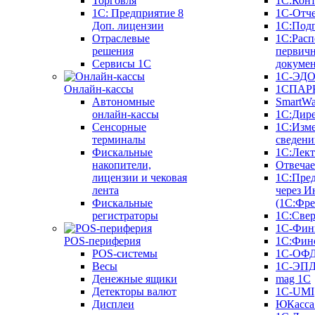
Торговля
1С:Конт
1C: Предприятие 8
1С-Отче
Доп. лицензии
1С:Под
Отраслевые
1С:Расп
решения
первич
Сервисы 1С
докуме
1С-ЭД
Онлайн-кассы
1СПАРК
Автономные
SmartW
онлайн-кассы
1С:Дир
Сенсорные
1С:Изм
терминалы
сведени
Фискальные
1С:Лек
накопители,
Отвечае
лицензии и чековая
1С:Пре
лента
через И
Фискальные
(1С:Фр
регистраторы
1С:Свер
1С-Фин
POS-периферия
1С:Фин
POS-системы
1С-ОФ
Весы
1С-ЭП
Денежные ящики
mag 1C
Детекторы валют
1C-UMI
Дисплеи
ЮКасса