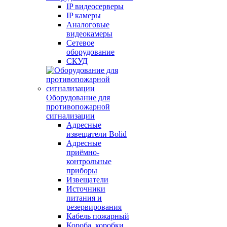
IP видеосерверы
IP камеры
Аналоговые
видеокамеры
Сетевое
оборудование
СКУД
Оборудование для
противопожарной
сигнализации
Адресные
извещатели Bolid
Адресные
приёмно-
контрольные
приборы
Извещатели
Источники
питания и
резервирования
Кабель пожарный
Короба, коробки