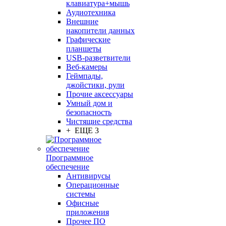
клавиатура+мышь
Аудиотехника
Внешние
накопители данных
Графические
планшеты
USB-разветвители
Веб-камеры
Геймпады,
джойстики, рули
Прочие аксессуары
Умный дом и
безопасность
Чистящие средства
+ ЕЩЕ 3
Программное
обеспечение
Антивирусы
Операционные
системы
Офисные
приложения
Прочее ПО