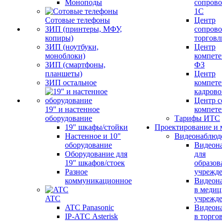
Моноподы
сопров
1С
Сотовые телефоны
Центр
ЗИП (принтеры, МФУ,
сопров
копиры)
торговл
ЗИП (ноутбуки,
Центр
моноблоки)
компете
ЗИП (смартфоны,
ФЗ
планшеты)
Центр
ЗИП остальное
компете
кадров
Центр с
19" и настенное
компет
оборудование
Тарифы ИТС
19" шкафы/стойки
Проектирование и 
Настенное и 10"
Видеонаблюд
оборудование
Видеон
Оборудование для
для
19" шкафов/стоек
образов
Разное
учрежд
коммуникационное
Видеон
в меди
ATC
учрежд
ATC Panasonic
Видеон
IP-АТС Asterisk
в торго