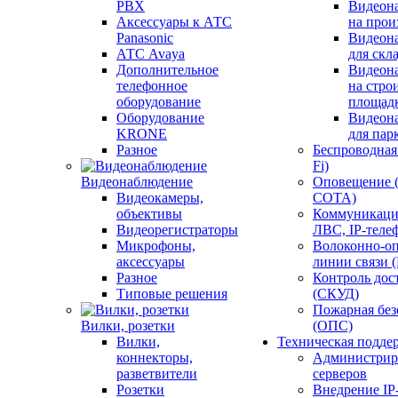
PBX
Видеон
Аксессуары к АТС
на прои
Panasonic
Видеон
АТС Avaya
для скл
Дополнительное
Видеон
телефонное
на стро
оборудование
площад
Оборудование
Видеон
KRONE
для пар
Разное
Беспроводная 
Fi)
Видеонаблюдение
Оповещение 
Видеокамеры,
СОТА)
объективы
Коммуникаци
Видеорегистраторы
ЛВС, IP-теле
Микрофоны,
Волоконно-оп
аксессуары
линии связи 
Разное
Контроль дос
Типовые решения
(СКУД)
Пожарная без
Вилки, розетки
(ОПС)
Вилки,
Техническая подде
коннекторы,
Администрир
разветвители
серверов
Розетки
Внедрение IP