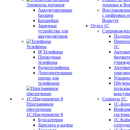
Элементы питания
техники в Во
Аккумуляторные
Восстановлен
батареи
с цифровых н
Батарейки
Воркуте
Зарядные
Отдел 1С
устройства для
Сопровожден
аккумуляторов
Поддер
Перенос
Телефоны
1С
IP Телефоны
Автома
Проводные
бюджет
телефоны
учрежд
Радиотелефоны
Автома
Дополнительные
торгово
опции для
Ускорен
телефонии
Обучен
пользов
консуль
Сервисы 1С
Программное
1С-Кон
обеспечение
Информ
1С:Предприятие 8
систем
Бухгалтерия
1С:Каб
Зарплата и кадры
сотрудн