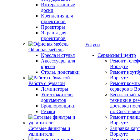
Интерактивные
доски
Крепления для
проекторов
Проекторы
Экраны для
проекторов
Услуги
Офисная мебель
Кресла и стулья
Сервисный центр
Аксессуары для
Ремонт телеф
кресел
Воркуте
Столы, подставки
Ремонт ноутб
Воркуте
Работа с бумагой
Ремонт компь
Ламинаторы
серверов в В
Уничтожители
Бесплатный з
документов
техники в ре
Брошюровщики
доставка пос
Резаки
по Сыктывка
Ремонт планш
Воркуте
Сетевые фильтры и
Заправка кар
удлинители
Воркуте
Ремонт печат