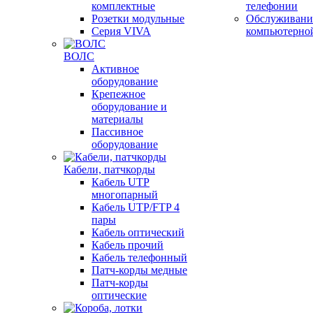
комплектные
телефонии
Розетки модульные
Обслуживани
Серия VIVA
компьютерно
ВОЛС
Активное
оборудование
Крепежное
оборудование и
материалы
Пассивное
оборудование
Кабели, патчкорды
Кабель UTP
многопарный
Кабель UTP/FTP 4
пары
Кабель оптический
Кабель прочий
Кабель телефонный
Патч-корды медные
Патч-корды
оптические