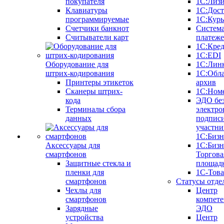
покупателя
1С:Лиз
Клавиатуры
1С:Дост
программируемые
1С:Курь
Счетчики банкнот
Систем
Считыватели карт
платеж
1С:Кре
1С:EDI
Оборудование для
1С:Лин
штрих-кодирования
1С:Обл
Принтеры этикеток
архив
Сканеры штрих-
1С:Ном
кода
ЭДО бе
Терминалы сбора
электро
данных
подписи
участни
1С:Бизн
Аксессуары для
1С:Бизн
смартфонов
Торгова
Защитные стекла и
площад
пленки для
1С-Тов
смартфонов
Статусы отде
Чехлы для
Центр
смартфонов
компете
Зарядные
ЭДО
устройства
Центр